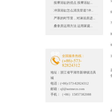
按摩浴缸的优点 按摩浴缸...
冲浪浴缸怎么清洗管道?冲...
严寒的时节里，对淋浴房进...
桑拿房运用方法 运用家庭...
联系茄子视频官网APP懂
你的
全国服务热线：
(+86)-573-
82824312
地址：
浙江省平湖市新埭镇洁具
城
电话：(+86)-573-82824312
邮箱：
sjl@autmecn.com
手机：（+86）15857382088