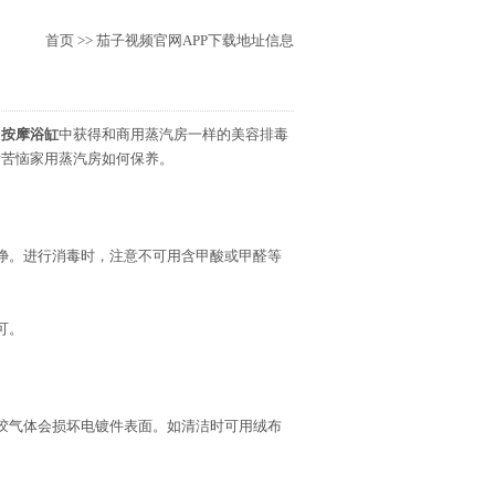
首页
>> 茄子视频官网APP下载地址信息
家
按摩浴缸
中获得和商用蒸汽房一样的美容排毒
后苦恼家用蒸汽房如何保养。
净。进行消毒时，注意不可用含甲酸或甲醛等
可。
胶气体会损坏电镀件表面。如清洁时可用绒布