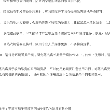
5、经常检查水管的疏通，防止因杂物的堵塞而带来的不便。
6、喷嘴如有毛发等杂物堵塞时，可将喷嘴拧下将杂物清除再清洗干净即可。
7、如果当地水质较差，会影响管道和喷嘴的喷射力，建议加装水质过滤器，以
8、易燃物品或高于80℃的物体严禁靠近茄子视频官网APP懂你更多，以免引起
9、当蒸汽机需要更换时，须由专业人员操作更换，不要擅自拆装。
10、请保持环境通风干爽，避免蒸汽房长期置于腐蚀气体中，如停止使用时，
蒸汽房属于较为昂贵的家用消费品，平时使用必须要注意使用习惯，对蒸汽房
低消费者的购买性价比，还可能因为使用清洁不当而造成高昂的维修费用。
作者：平湖市茄子视频官网APP懂你的洁具有限公司