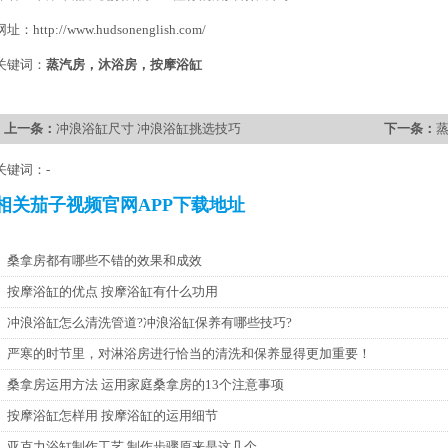
网址：http://www.hudsonenglish.com/
关键词：
蒸汽房
，
沐浴房
，
按摩浴缸
上一条：
冲浪浴缸尺寸 冲浪浴缸挑选技巧
下一条：
关键词：-
相关茄子视频官网APP下载地址
桑拿房都有哪些不错的效果和成效
按摩浴缸的优点 按摩浴缸有什么功用
冲浪浴缸怎么清洗管道?冲浪浴缸保养有哪些技巧?
严寒的时节里，对淋浴房进行恰当的清洗和保养显得更加重要！
桑拿房运用方法 运用家庭桑拿房的13个注意事项
按摩浴缸怎样用 按摩浴缸的运用细节
亚克力浴缸制作工艺 制作步骤原来是这几个