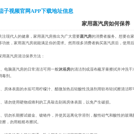
茄子视频官网APP下载地址信息
家用蒸汽房如何保养
关注现代人的健康，家用蒸汽房推出为广大需要
蒸汽房
的消费者服务。想要在
等功效，家用蒸汽房就能满足你的需求。然而很多消费者购买蒸汽房后，使用
家用蒸汽房清洁保养方法：
1、电脑蒸汽房的日常清洁可用一般
沐浴房
的清洁剂或湿布蘸牙膏擦拭并冲洗干
消毒剂。
2、房体表面的水垢可用柠檬汁、醋微加热后轻酸性洗涤剂用软布轻拭擦清洁即
3、请勿使用硬物或锋利的工具敲击刻画房体表面，以免产生破损。
4、切勿长期擦试镀金、镀铬件，并使其远离化学溶剂，酸性硅气和酸性的玻璃
轻擦，勿用粗糙布擦拭。