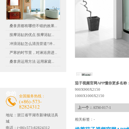
桑拿房都有哪些不错的效果...
按摩浴缸的优点 按摩浴缸...
冲浪浴缸怎么清洗管道?冲...
严寒的时节里，对淋浴房进...
桑拿房运用方法 运用家庭...
联系茄子视频官网APP懂
茄子视频官网APP懂你更多名称
900X900X2150
你的
1000X1000X2150
全国服务热线：
(+86)-573-
82824312
上一个：
ATM-017-1
地址：
浙江省平湖市新埭镇洁具
相关标签：-
城
电话：(+86)-573-82824312