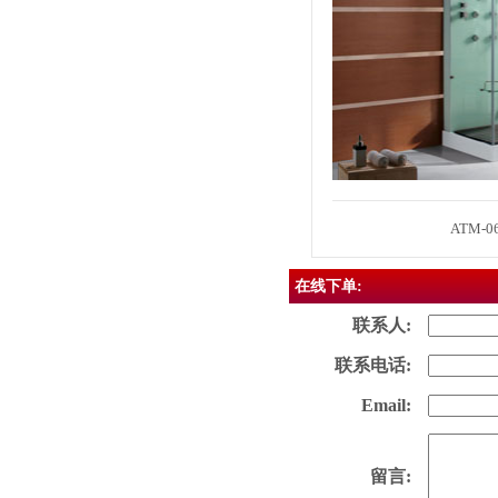
ATM-06
在线下单:
联系人:
联系电话:
Email:
留言: